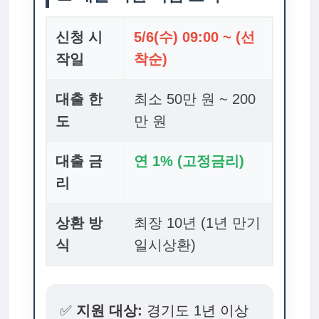
신청 시
5/6(수) 09:00 ~ (선
작일
착순)
대출 한
최소 50만 원 ~ 200
도
만 원
대출 금
연 1% (고정금리)
리
상환 방
최장 10년 (1년 만기
식
일시상환)
✅
지원 대상:
경기도 1년 이상