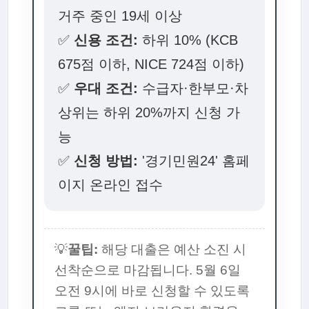
거주 중인 19세 이상
✅
신용 조건:
하위 10% (KCB
675점 이하, NICE 724점 이하)
✅
우대 조건:
수급자·한부모·차
상위는 하위 20%까지 신청 가
능
✅
신청 방법:
'경기민원24' 홈페
이지 온라인 접수
💡
꿀팁:
해당 대출은 예산 소진 시
선착순으로 마감됩니다. 5월 6일
오전 9시에 바로 신청할 수 있도록