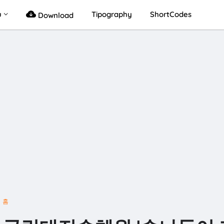
u
Tipography
ShortCodes
Download
홈