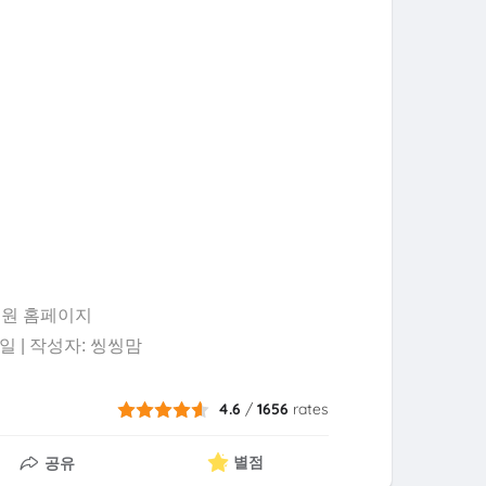
흥원 홈페이지
2일 | 작성자: 씽씽맘
4.6
/
1656
rates
별점
공유