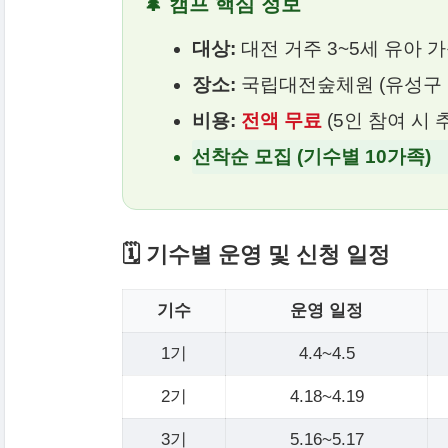
🌲 캠프 핵심 정보
대상:
대전 거주 3~5세 유아 가
장소:
국립대전숲체원 (유성구 숲
비용:
전액 무료
(5인 참여 시 
선착순 모집 (기수별 10가족)
🗓️ 기수별 운영 및 신청 일정
기수
운영 일정
1기
4.4~4.5
2기
4.18~4.19
3기
5.16~5.17