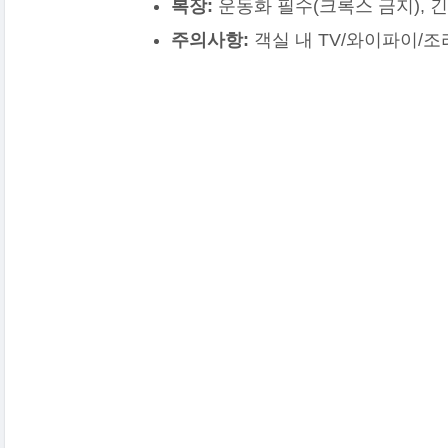
복장:
운동화 필수(크록스 금지), 긴
주의사항:
객실 내 TV/와이파이/조