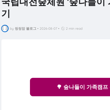
국립대전숲체원 '숲나들이 
기
by
씽씽맘 블로그
•
2026-08-07
•
2 min read
🌳 숲나들이 가족캠프