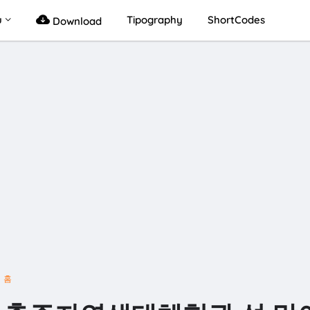
u
Tipography
ShortCodes
Download
홈