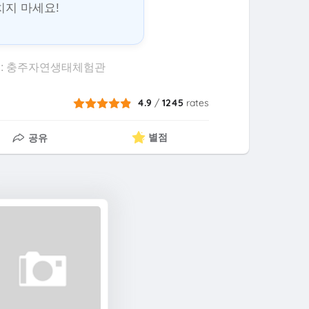
놓치지 마세요!
 출처: 충주자연생태체험관
4.9
/
1245
rates
별점
공유