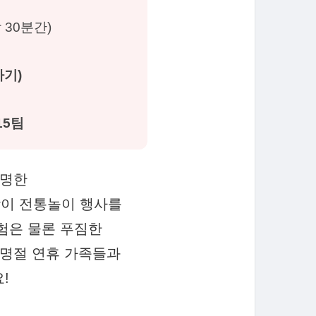
(각 30분간)
차기)
15팀
유명한
맞이 전통놀이 행사를
험은 물론 푸짐한
 명절 연휴 가족들과
!