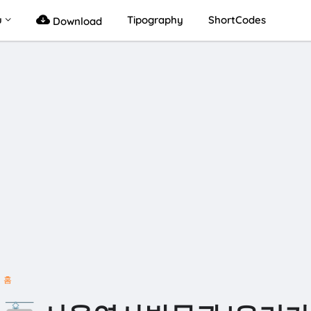
u
Tipography
ShortCodes
Download
홈