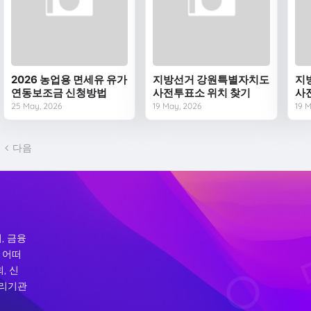
2026 농업용 면세유 유가
지방선거 강원특별자치도
지
연동보조금 신청방법
사전투표소 위치 찾기
사
25 May, 2026
19 May, 2026
19 
다음
, 금융
 어떠
, 신
처리기관