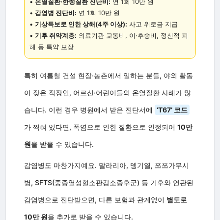
•
온열질환·한랭질환 진단비:
연 1회 10만 원
•
감염병 진단비:
연 1회 10만 원
•
기상특보로 인한 상해(4주 이상):
사고 위로금 지급
•
기후 취약계층:
의료기관 교통비, 이·후송비, 정신적 피
해 등 특약 보장
특히 여름철 건설 현장·농촌에서 일하는 분들, 야외 활동
이 잦은 직장인, 어르신·어린이들의 온열질환 사례가 많
습니다. 이런 경우 병원에서 받은 진단서에
‘T67’ 코드
가 찍혀 있다면, 폭염으로 인한 질환으로 인정되어
10만
원
을 받을 수 있습니다.
감염병도 마찬가지예요. 말라리아, 뎅기열, 쯔쯔가무시
병, SFTS(중증열성혈소판감소증후군) 등 기후와 연관된
감염병으로 진단받으면, 다른 보험과 관계없이
별도로
10만 원
을 추가로 받을 수 있습니다.