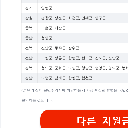
경기
양평군
강원
평창군, 정선군, 화천군, 인제군, 양구군
충북
보은군, 괴산군
충남
청양군
전북
진안군, 무주군, 장수군
전남
보성군, 장흥군, 함평군, 완도군, 진도군, 신안군
경북
청도군, 군위군, 의성군, 청송군, 영양군, 영덕군, 봉
경남
의령군, 남해군, 함양군, 합천군
👉 우리 집이 분만취약지에 해당하는지 가장 확실한 방법은
국민건
문의하는 것입니다.
다른 지원