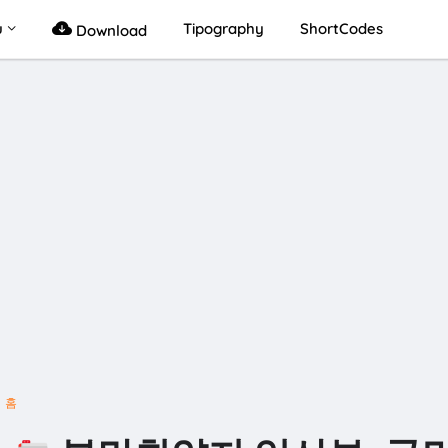
u
Tipography
ShortCodes
Download
홈