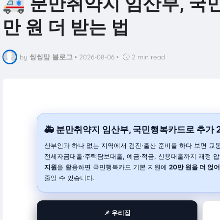
🚑 분만취약지 임산부, 국
만 원 더 받는 법
by
씽씽맘 블로그
•
2026-08-06
•
2 min read
🚑 분만취약지 임산부, 국민행복카드로 추가 2
산부인과 하나 없는 지역에서 검진·출산 준비를 하다 보면 교통
전세자금대출·주택담보대출, 예금·적금, 신용대출까지 재정 압
지원
을 활용하면 국민행복카드 기본 지원에
20만 원을 더 얹
줄일 수 있습니다.
📌 우리집