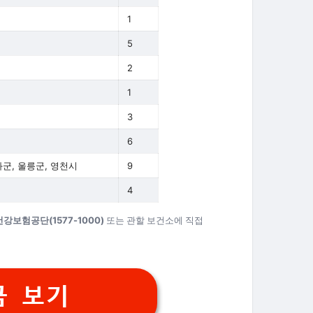
1
5
2
1
3
6
화군, 울릉군, 영천시
9
4
강보험공단(1577-1000)
또는 관할 보건소에 직접
금 보기